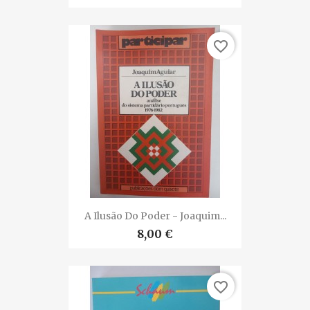
favorite_border
A Ilusão Do Poder - Joaquim...
8,00 €
favorite_border