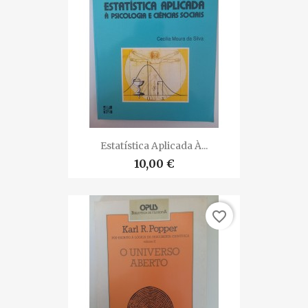
Estatística Aplicada À...
10,00 €
favorite_border