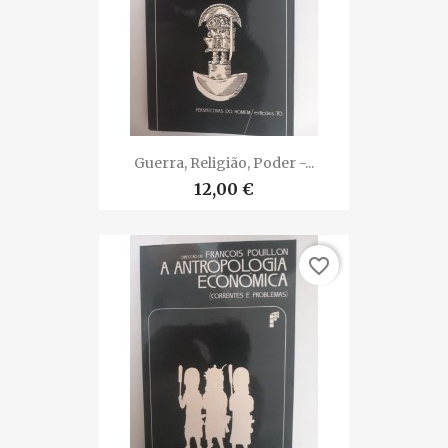
Guerra, Religião, Poder -...
12,00 €
favorite_border