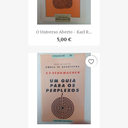
O Universo Aberto - Karl R....
5,00 €
favorite_border