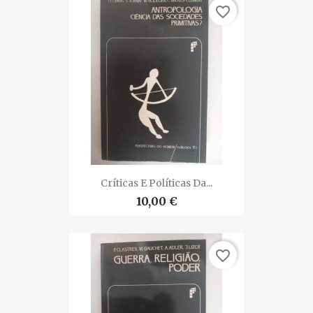
favorite_border
Críticas E Políticas Da...
10,00 €
favorite_border