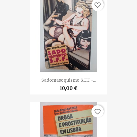
favorite_border
Sadomasoquismo S.F.F. -...
10,00 €
favorite_border