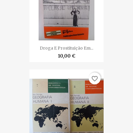
Droga E Prostituição Em...
10,00 €
favorite_border