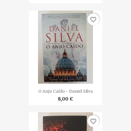
favorite_border
O Anjo Caído - Daniel Silva
8,00 €
favorite_border