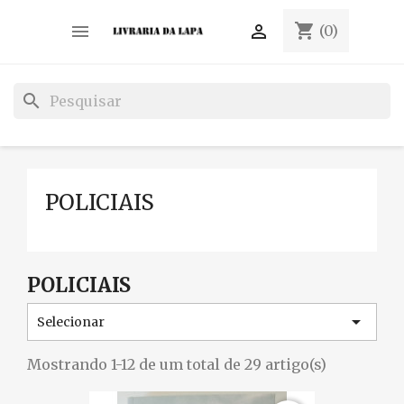
shopping_cart


(0)
search
POLICIAIS
POLICIAIS

Selecionar
Mostrando 1-12 de um total de 29 artigo(s)