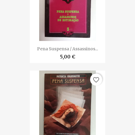
Pena Suspensa / Assassinos...
5,00 €
favorite_border