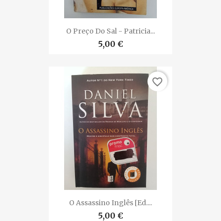
O Preço Do Sal - Patricia...
5,00 €
favorite_border
O Assassino Inglês [ed....
5,00 €