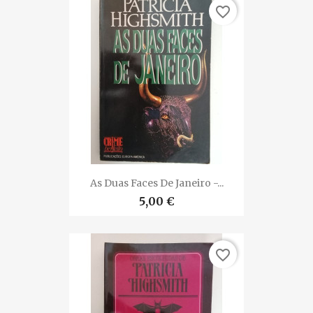
favorite_border
As Duas Faces De Janeiro -...
5,00 €
favorite_border