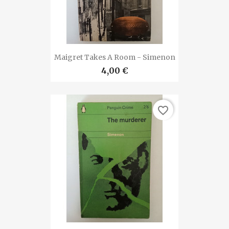
Maigret Takes A Room - Simenon
4,00 €
favorite_border