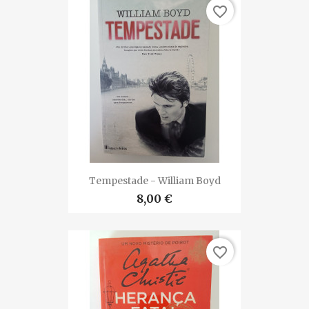
favorite_border
Tempestade - William Boyd
8,00 €
favorite_border