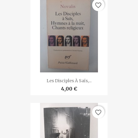
favorite_border
Les Disciples À Saïs,...
4,00 €
favorite_border