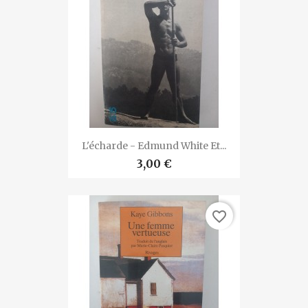
L'écharde - Edmund White Et...
3,00 €
favorite_border