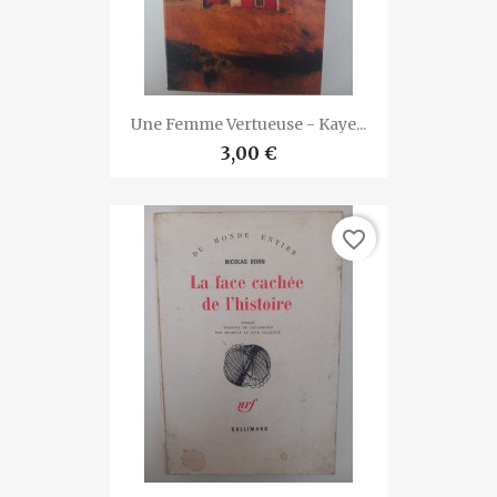
Une Femme Vertueuse - Kaye...
3,00 €
favorite_border