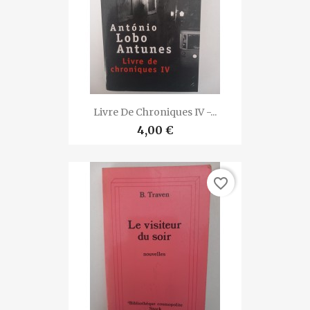
Livre De Chroniques IV -...
4,00 €
favorite_border