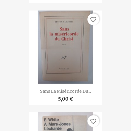
favorite_border
Sans La Miséricorde Du...
5,00 €
favorite_border