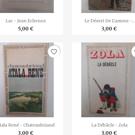


Vista rápida
Vista rápida
Lac - Jean Echenoz
Le Désert De L'amour -...
5,00 €
3,00 €
favorite_border
fa


Vista rápida
Vista rápida
tala René - Chateaubriand
La Débâcle - Zola
3,00 €
3,00 €