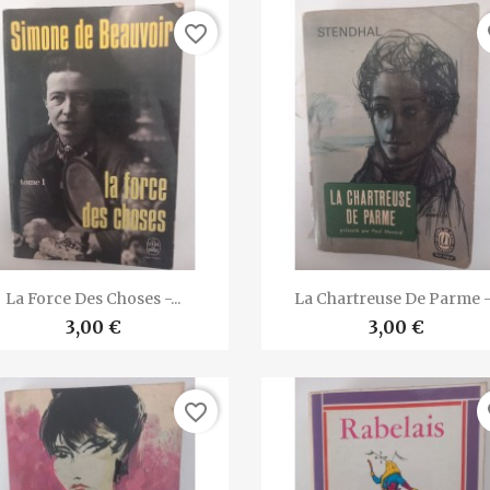
favorite_border
fa


Vista rápida
Vista rápida
La Force Des Choses -...
La Chartreuse De Parme -.
3,00 €
3,00 €
favorite_border
fa