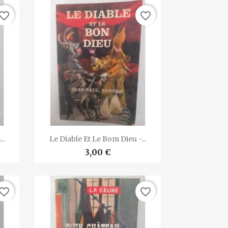
vorite_border
favorite_border

Vista rápida
..
Le Diable Et Le Bom Dieu -...
3,00 €
vorite_border
favorite_border