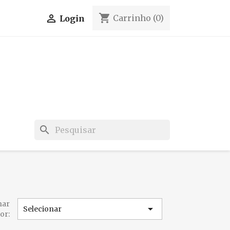
shopping_cart

Carrinho
(0)
Login
search
nar

Selecionar
or: