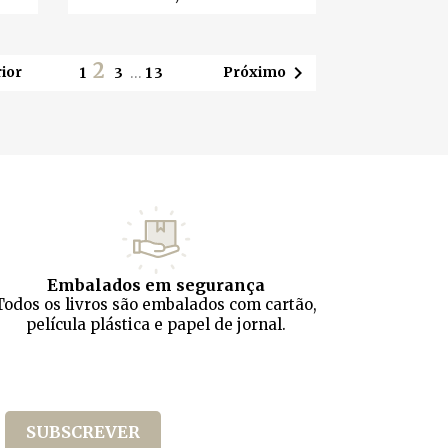
2

ior
Próximo
1
3
…
13
Embalados em segurança
Todos os livros são embalados com cartão,
película plástica e papel de jornal.