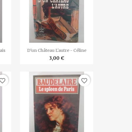

Vista rápida
ais
D'un Château L'autre - Céline
3,00 €
vorite_border
favorite_border