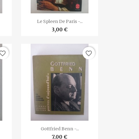

Vista rápida
Le Spleen De Paris -...
3,00 €
vorite_border
favorite_border

Vista rápida
Gottfried Benn -...
7,00 €