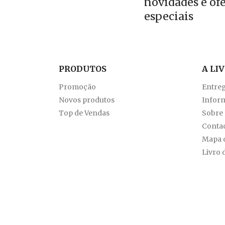
novidades e of
especiais
PRODUTOS
A LI
Promoção
Entre
Novos produtos
Inform
Top de Vendas
Sobre
Conta
Mapa d
Livro 