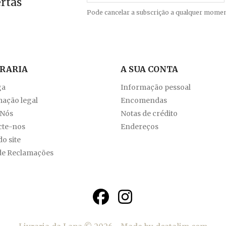
ertas
Pode cancelar a subscrição a qualquer momen
VRARIA
A SUA CONTA
ga
Informação pessoal
ação legal
Encomendas
 Nós
Notas de crédito
cte-nos
Endereços
o site
de Reclamações