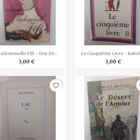


Vista rápida
Vista rápida
ademoiselle Fifi - Guy De...
Le Cinquième Livre - Rabel
3,00 €
3,00 €
favorite_border
fa