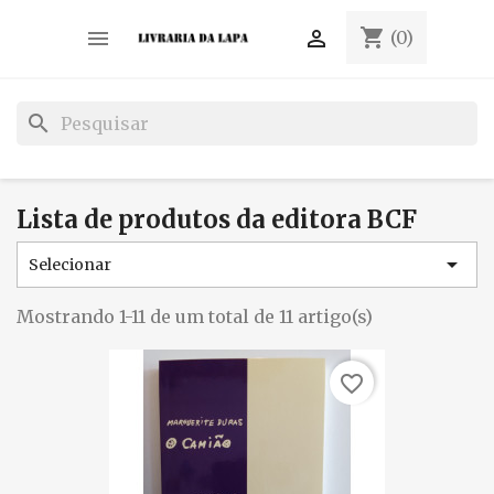
shopping_cart


(0)
search
Lista de produtos da editora BCF

Selecionar
Mostrando 1-11 de um total de 11 artigo(s)
favorite_border