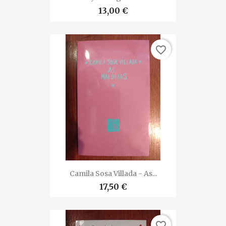
13,00 €
favorite_border
Camila Sosa Villada - As...
17,50 €
favorite_border