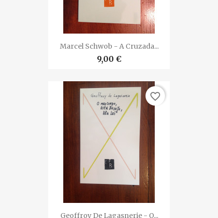
Marcel Schwob - A Cruzada...
9,00 €
favorite_border
Geoffroy De Lagasnerie - O...