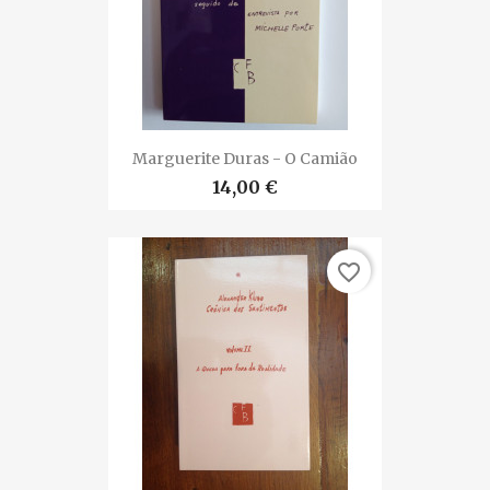
Marguerite Duras - O Camião
14,00 €
favorite_border