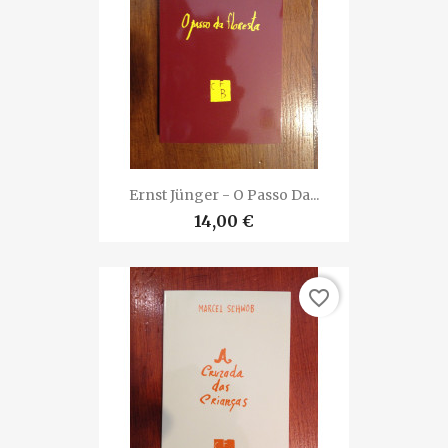
Ernst Jünger - O Passo Da...
14,00 €
favorite_border