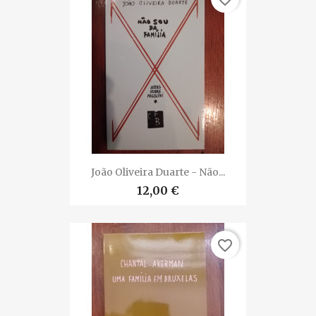
João Oliveira Duarte - Não...
12,00 €
favorite_border