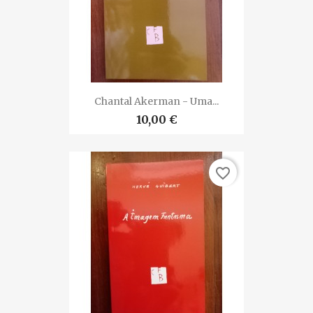
Chantal Akerman - Uma...
10,00 €
favorite_border