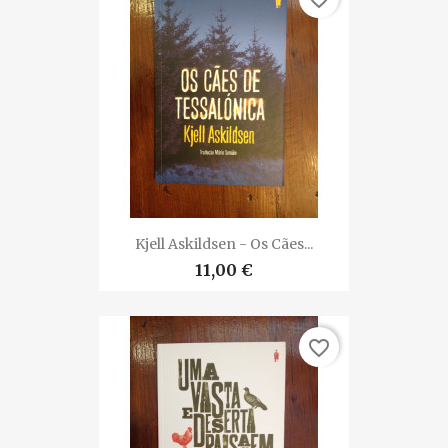
Kjell Askildsen - Os Cães...
11,00 €
favorite_border