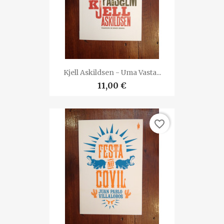
Kjell Askildsen - Uma Vasta...
11,00 €
favorite_border