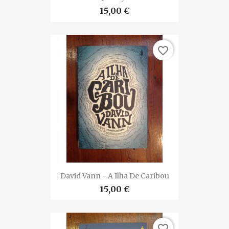
15,00 €
favorite_border
David Vann - A Ilha De Caribou
15,00 €
favorite_border