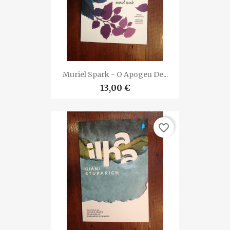
Muriel Spark - O Apogeu De...
13,00 €
favorite_border