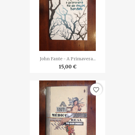
John Fante - A Primavera...
15,00 €
favorite_border