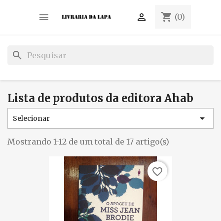
shopping_cart


(0)
search
Lista de produtos da editora Ahab

Selecionar
Mostrando 1-12 de um total de 17 artigo(s)
favorite_border