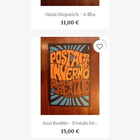
Giani Stuparich - A Ilha
11,00 €
favorite_border
Ann Beattie - Postais De...
15,00 €