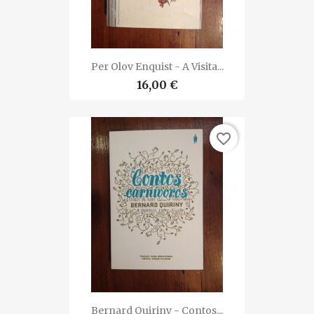
Per Olov Enquist - A Visita...
16,00 €
favorite_border
Bernard Quiriny - Contos...