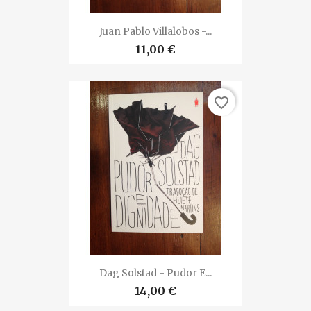
Juan Pablo Villalobos -...
11,00 €
favorite_border
Dag Solstad - Pudor E...
14,00 €