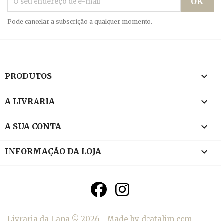
Pode cancelar a subscrição a qualquer momento.

PRODUTOS

A LIVRARIA

A SUA CONTA
keyboard_arrow_down
INFORMAÇÃO DA LOJA
Livraria da Lapa © 2026 - Made by dcatalim.com