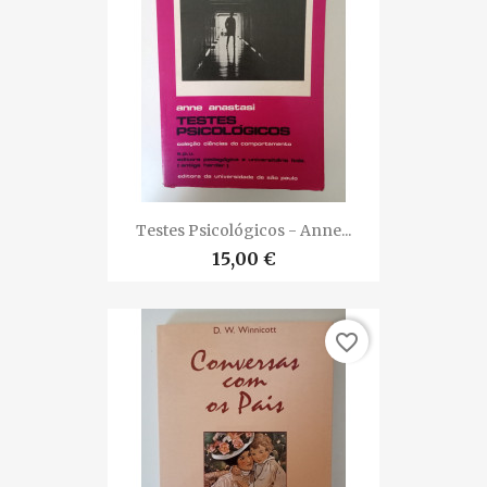
Testes Psicológicos - Anne...
15,00 €
favorite_border