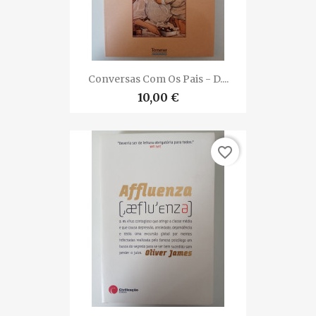
Conversas Com Os Pais - D....
10,00 €
favorite_border