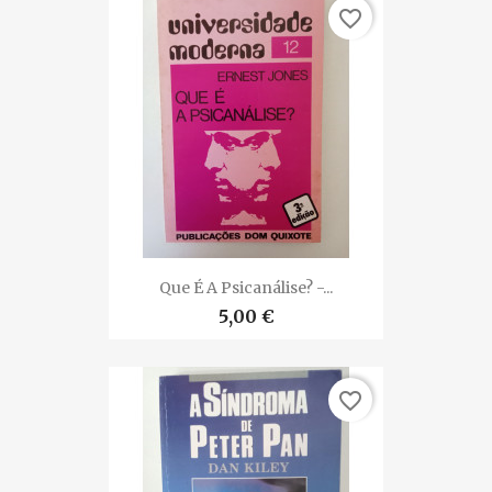
favorite_border
Que É A Psicanálise? -...
5,00 €
favorite_border