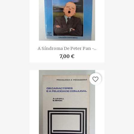
A Síndroma De Peter Pan -...
7,00 €
favorite_border