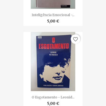
Inteligência Emocional -...
5,00 €
favorite_border
O Esgotamento - Leonid...
5,00 €