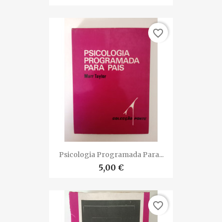
favorite_border
Psicologia Programada Para...
5,00 €
favorite_border