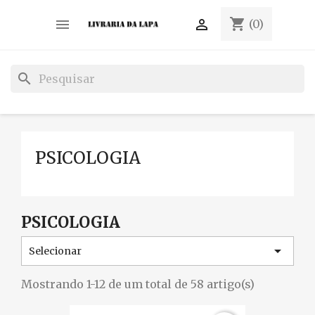
shopping_cart


(0)
search
PSICOLOGIA
PSICOLOGIA

Selecionar
Mostrando 1-12 de um total de 58 artigo(s)