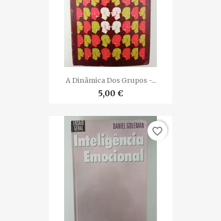
A Dinâmica Dos Grupos -...
5,00 €
favorite_border