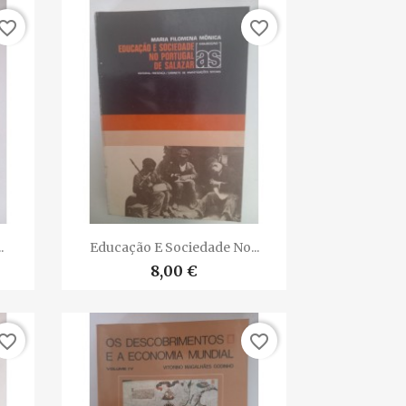
vorite_border
favorite_border

Vista rápida
.
Educação E Sociedade No...
8,00 €
vorite_border
favorite_border