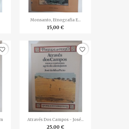

Vista rápida
.
Monsanto, Etnografia E...
15,00 €
vorite_border
favorite_border

Vista rápida
im
Através Dos Campos - José...
25,00 €