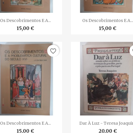


Vista rápida
Vista rápida
Os Descobrimentos E A...
Os Descobrimentos E A..
15,00 €
15,00 €
favorite_border
fa


Vista rápida
Vista rápida
Os Descobrimentos E A...
Dar À Luz - Teresa Joaqu
15,00 €
20,00 €