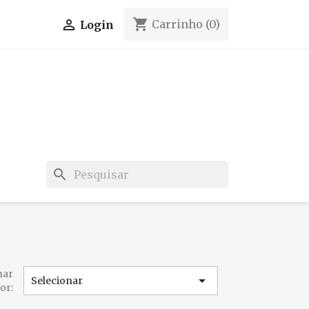
shopping_cart

Carrinho
(0)
Login
search
nar

Selecionar
or: