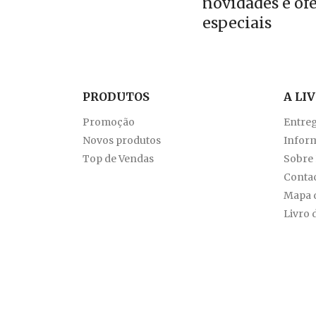
novidades e of
especiais
PRODUTOS
A LI
Promoção
Entre
Novos produtos
Inform
Top de Vendas
Sobre
Conta
Mapa d
Livro 