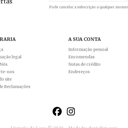
ertas
Pode cancelar a subscrição a qualquer momen
VRARIA
A SUA CONTA
ga
Informação pessoal
ação legal
Encomendas
 Nós
Notas de crédito
cte-nos
Endereços
o site
de Reclamações