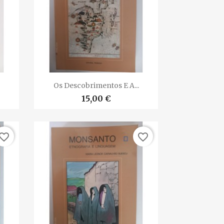

Vista rápida
Os Descobrimentos E A...
15,00 €
vorite_border
favorite_border