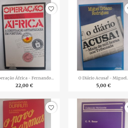
favorite_border
fa


Vista rápida
Vista rápida
eração África - Fernando...
O Diário Acusa! - Miguel..
22,00 €
5,00 €
favorite_border
fa