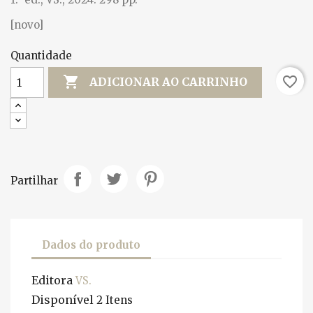
[novo]
Quantidade

favorite_border
ADICIONAR AO CARRINHO
Partilhar
Dados do produto
Editora
VS.
Disponível
2 Itens