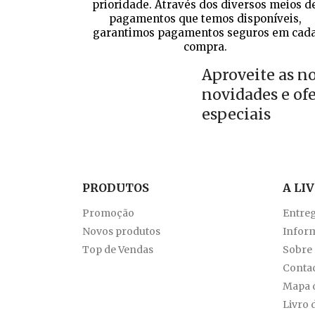
prioridade. Através dos diversos meios d
pagamentos que temos disponíveis,
garantimos pagamentos seguros em cad
compra.
Aproveite as n
novidades e of
especiais
PRODUTOS
A LI
Promoção
Entre
Novos produtos
Inform
Top de Vendas
Sobre
Conta
Mapa d
Livro 