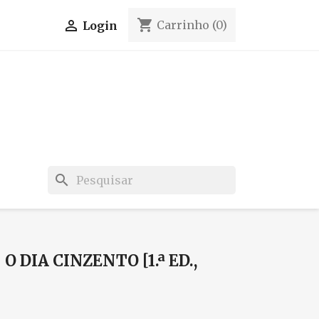
shopping_cart

Carrinho
(0)
Login
search
O DIA CINZENTO [1.ª ED.,