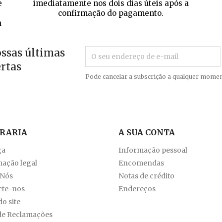
e
imediatamente nos dois dias úteis após a
confirmação do pagamento.
a
ossas últimas
ertas
Pode cancelar a subscrição a qualquer momen
VRARIA
A SUA CONTA
ga
Informação pessoal
ação legal
Encomendas
 Nós
Notas de crédito
cte-nos
Endereços
o site
de Reclamações