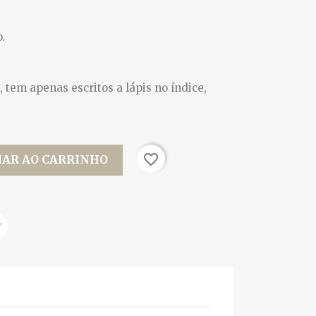
p.
 tem apenas escritos a lápis no índice,
favorite_border
NAR AO CARRINHO