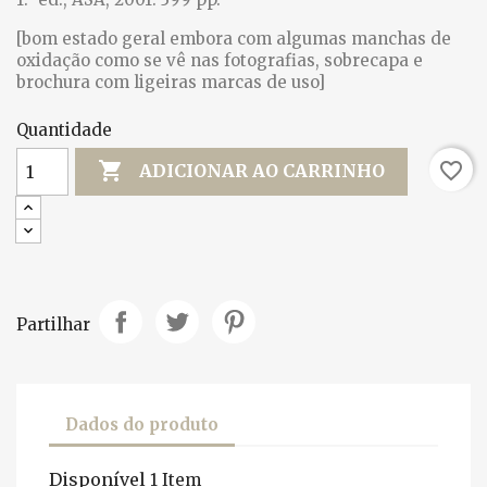
[bom estado geral embora com algumas manchas de
oxidação como se vê nas fotografias, sobrecapa e
brochura com ligeiras marcas de uso]
Quantidade

favorite_border
ADICIONAR AO CARRINHO
Partilhar
Dados do produto
Disponível
1 Item