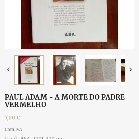


PAUL ADAM - A MORTE DO PADRE
VERMELHO
7,00 €
Com IVA
1.ª ed., ASA, 2001. 399 pp.