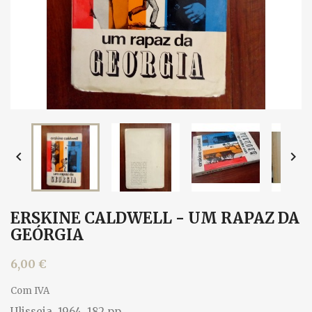


ERSKINE CALDWELL - UM RAPAZ DA
GEÓRGIA
6,00 €
Com IVA
Ulisseia, 1964. 182 pp.