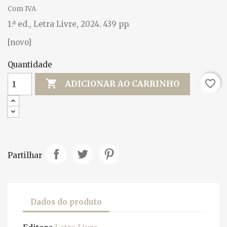
Com IVA
1.ª ed., Letra Livre, 2024. 439 pp.
[novo]
Quantidade

favorite_border
ADICIONAR AO CARRINHO
Partilhar
Dados do produto