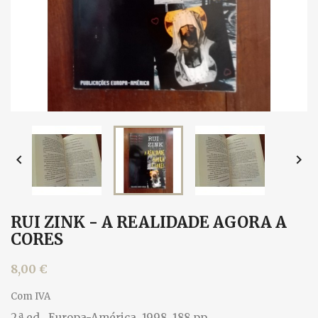


RUI ZINK - A REALIDADE AGORA A
CORES
8,00 €
Com IVA
2.ª ed., Europa-América, 1998. 188 pp.