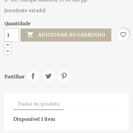
[excelente estado]
Quantidade

favorite_border
ADICIONAR AO CARRINHO
Partilhar
Dados do produto
Disponível
1 Item