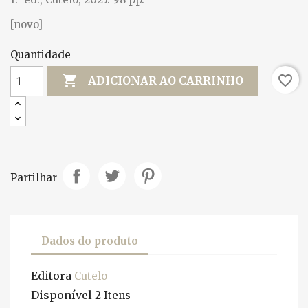
[novo]
Quantidade

favorite_border
ADICIONAR AO CARRINHO
Partilhar
Dados do produto
Editora
Cutelo
Disponível
2 Itens