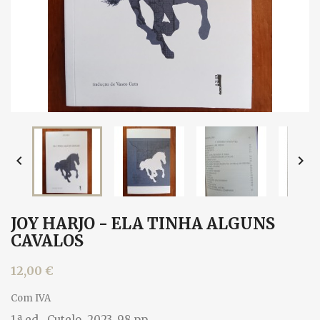


JOY HARJO - ELA TINHA ALGUNS
CAVALOS
12,00 €
Com IVA
1.ª ed., Cutelo, 2023. 98 pp.