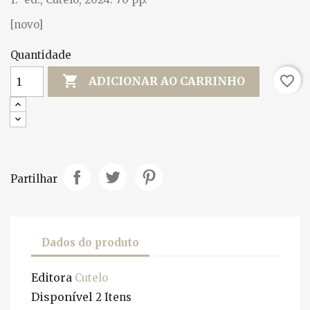
[novo]
Quantidade

favorite_border
ADICIONAR AO CARRINHO
Partilhar
Dados do produto
Editora
Cutelo
Disponível
2 Itens