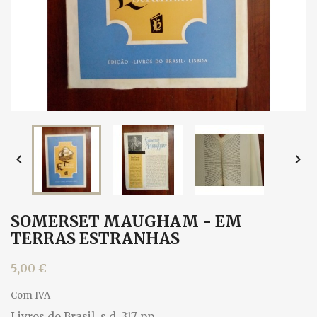


SOMERSET MAUGHAM - EM
TERRAS ESTRANHAS
5,00 €
Com IVA
Livros do Brasil, s.d. 317 pp.