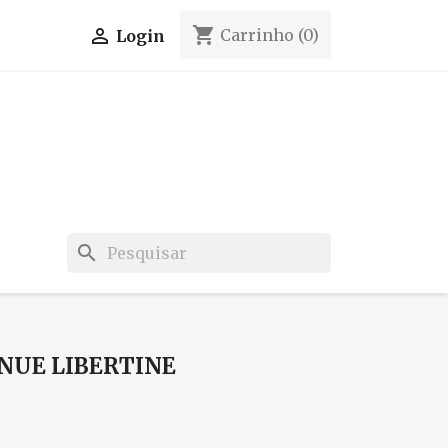
shopping_cart

Carrinho
(0)
Login
search
ÉNUE LIBERTINE