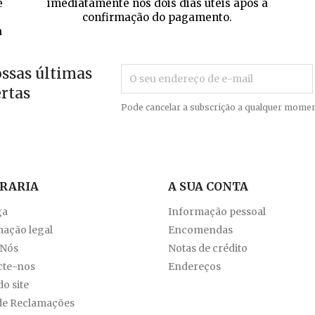
e
imediatamente nos dois dias úteis após a
confirmação do pagamento.
a
ossas últimas
ertas
Pode cancelar a subscrição a qualquer momen
VRARIA
A SUA CONTA
ga
Informação pessoal
ação legal
Encomendas
 Nós
Notas de crédito
cte-nos
Endereços
o site
de Reclamações