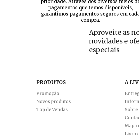
prioridade. Através dos diversos meios d
pagamentos que temos disponíveis,
garantimos pagamentos seguros em cad
compra.
Aproveite as n
novidades e of
especiais
PRODUTOS
A LI
Promoção
Entre
Novos produtos
Inform
Top de Vendas
Sobre
Conta
Mapa d
Livro 