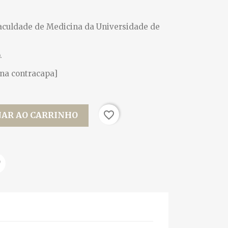
Faculdade de Medicina da Universidade de
.
 na contracapa]
favorite_border
NAR AO CARRINHO