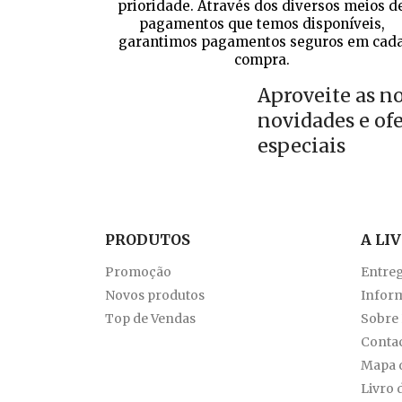
prioridade. Através dos diversos meios d
pagamentos que temos disponíveis,
garantimos pagamentos seguros em cad
compra.
Aproveite as n
novidades e of
especiais
PRODUTOS
A LI
Promoção
Entre
Novos produtos
Inform
Top de Vendas
Sobre
Conta
Mapa d
Livro 