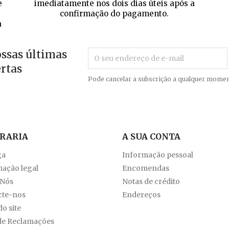
e
imediatamente nos dois dias úteis após a
confirmação do pagamento.
a
ossas últimas
ertas
Pode cancelar a subscrição a qualquer momen
VRARIA
A SUA CONTA
ga
Informação pessoal
ação legal
Encomendas
 Nós
Notas de crédito
cte-nos
Endereços
o site
de Reclamações