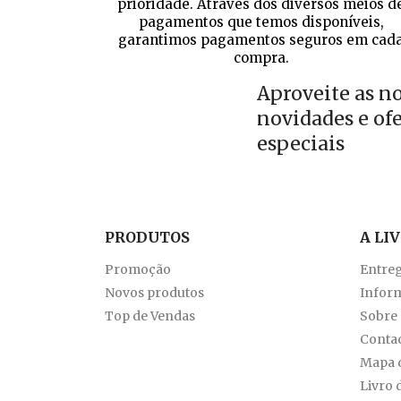
prioridade. Através dos diversos meios d
pagamentos que temos disponíveis,
garantimos pagamentos seguros em cad
compra.
Aproveite as n
novidades e of
especiais
PRODUTOS
A LI
Promoção
Entre
Novos produtos
Inform
Top de Vendas
Sobre
Conta
Mapa d
Livro 