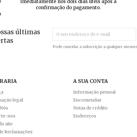
e
imediatamente nos dois dias úteis após a
confirmação do pagamento.
a
ossas últimas
ertas
Pode cancelar a subscrição a qualquer momen
VRARIA
A SUA CONTA
ga
Informação pessoal
ação legal
Encomendas
 Nós
Notas de crédito
cte-nos
Endereços
o site
de Reclamações