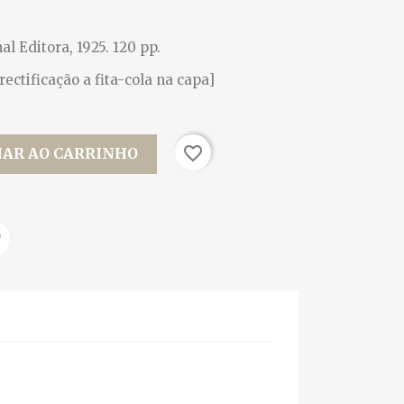
al Editora, 1925. 120 pp.
ectificação a fita-cola na capa]
favorite_border
NAR AO CARRINHO