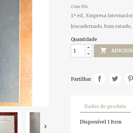
Com IVA
1.ª ed., Empresa Internacion
[encadernado, bom estado, r
Quantidade

ADICIO
Partilhar
Dados do produto
Disponível
1 Item
