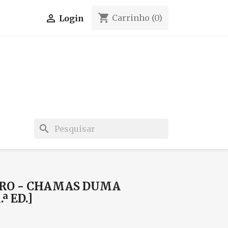
shopping_cart

Carrinho
(0)
Login
search
TRO - CHAMAS DUMA
ª ED.]