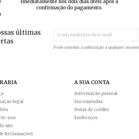
e
imediatamente nos dois dias úteis após a
confirmação do pagamento.
a
ossas últimas
ertas
Pode cancelar a subscrição a qualquer momen
VRARIA
A SUA CONTA
ga
Informação pessoal
ação legal
Encomendas
 Nós
Notas de crédito
cte-nos
Endereços
o site
de Reclamações