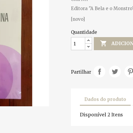
Editora "A Bela e o Monstro"
[novo]
Quantidade

ADICIO
Partilhar
Dados do produto
Disponível
2 Itens