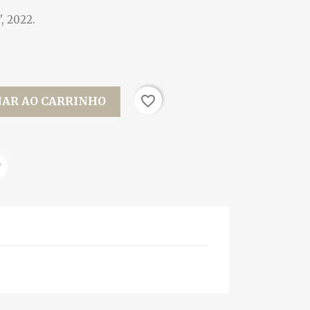
, 2022.
favorite_border
NAR AO CARRINHO