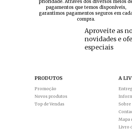
prioridade. Através dos diversos meios d
pagamentos que temos disponíveis,
garantimos pagamentos seguros em cad
compra.
Aproveite as n
novidades e of
especiais
PRODUTOS
A LI
Promoção
Entre
Novos produtos
Inform
Top de Vendas
Sobre
Conta
Mapa d
Livro 