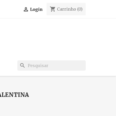
shopping_cart

Carrinho
(0)
Login
search
VALENTINA