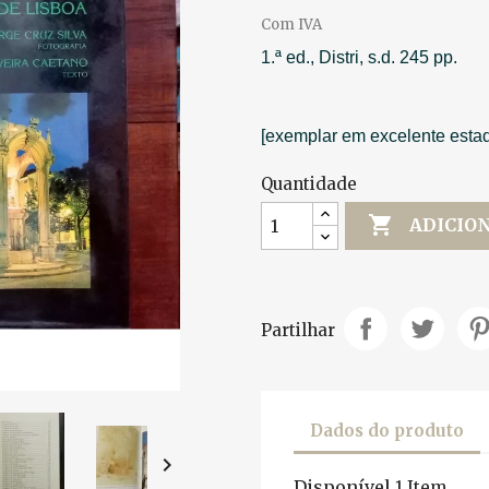
Com IVA
1.ª ed., Distri, s.d. 245 pp.
[exemplar em excelente esta
Quantidade

ADICIO
Partilhar
Dados do produto

Disponível
1 Item