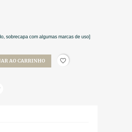
do, sobrecapa com algumas marcas de uso]
favorite_border
NAR AO CARRINHO