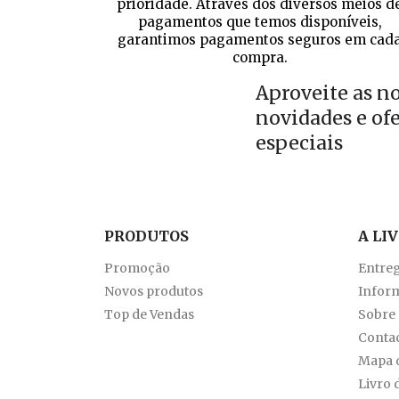
prioridade. Através dos diversos meios d
pagamentos que temos disponíveis,
garantimos pagamentos seguros em cad
compra.
Aproveite as n
novidades e of
especiais
PRODUTOS
A LI
Promoção
Entre
Novos produtos
Inform
Top de Vendas
Sobre
Conta
Mapa d
Livro 