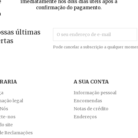
e
imediatamente nos dois dias úteis após a
confirmação do pagamento.
a
ossas últimas
ertas
Pode cancelar a subscrição a qualquer momen
VRARIA
A SUA CONTA
ga
Informação pessoal
ação legal
Encomendas
 Nós
Notas de crédito
cte-nos
Endereços
o site
de Reclamações