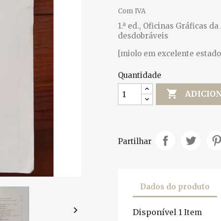
Com IVA
1.ª ed., Oficinas Gráficas d
desdobráveis
[miolo em excelente estado
Quantidade

ADICIO
Partilhar
Dados do produto

Disponível
1 Item