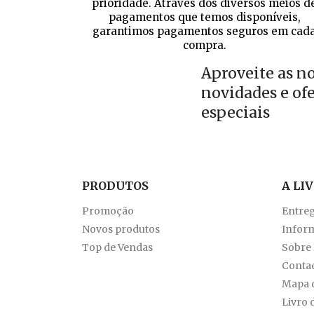
prioridade. Através dos diversos meios d
pagamentos que temos disponíveis,
garantimos pagamentos seguros em cad
compra.
Aproveite as n
novidades e of
especiais
PRODUTOS
A LI
Promoção
Entre
Novos produtos
Inform
Top de Vendas
Sobre
Conta
Mapa d
Livro 