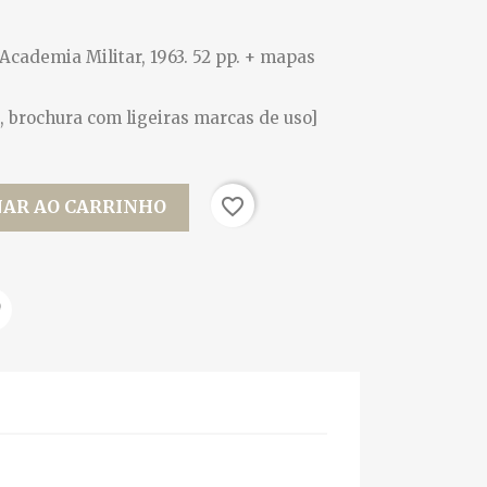
a Academia Militar, 1963. 52 pp. + mapas
, brochura com ligeiras marcas de uso]
favorite_border
NAR AO CARRINHO