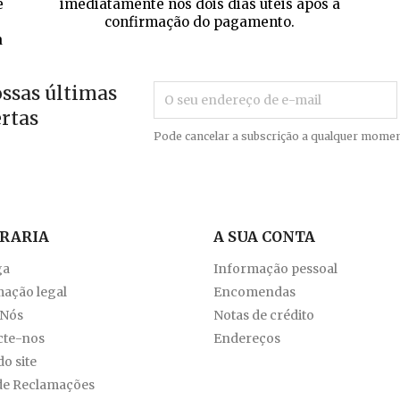
e
imediatamente nos dois dias úteis após a
confirmação do pagamento.
a
ossas últimas
ertas
Pode cancelar a subscrição a qualquer momen
VRARIA
A SUA CONTA
ga
Informação pessoal
ação legal
Encomendas
 Nós
Notas de crédito
cte-nos
Endereços
o site
de Reclamações