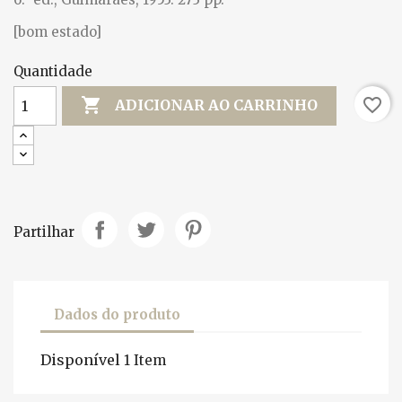
[bom estado]
Quantidade

favorite_border
ADICIONAR AO CARRINHO
Partilhar
Dados do produto
Disponível
1 Item