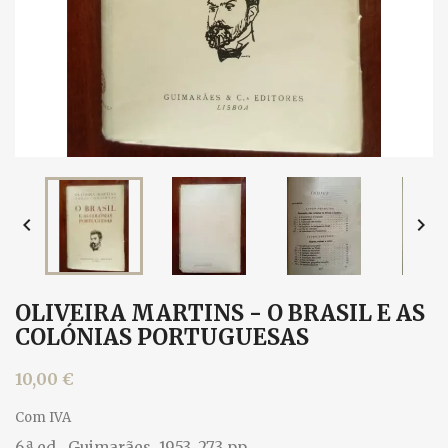


OLIVEIRA MARTINS - O BRASIL E AS
COLÓNIAS PORTUGUESAS
10,00 €
Com IVA
6.ª ed., Guimarães, 1953. 273 pp.