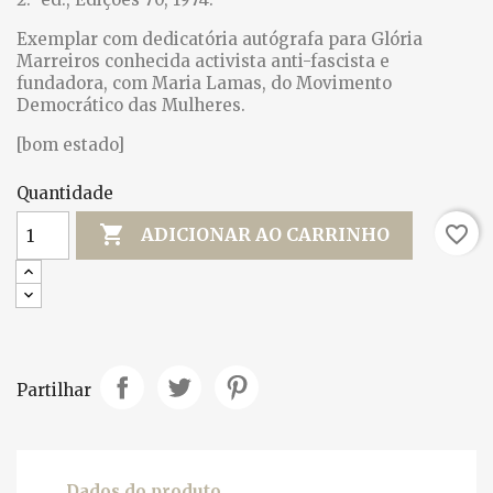
Exemplar com dedicatória autógrafa para Glória
Marreiros conhecida activista anti-fascista e
fundadora, com Maria Lamas, do Movimento
Democrático das Mulheres.
[bom estado]
Quantidade

favorite_border
ADICIONAR AO CARRINHO
Partilhar
Dados do produto