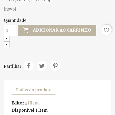
[novo]
Quantidade

favorite_border
ADICIONAR AO CARRINHO
Partilhar
Dados do produto
Editora
Hiena
Disponível
1 Item