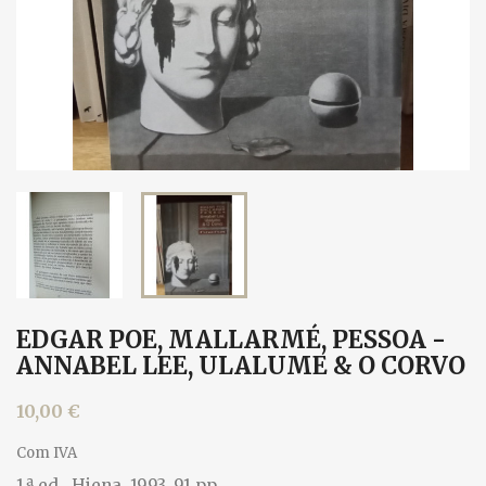
EDGAR POE, MALLARMÉ, PESSOA -
ANNABEL LEE, ULALUME & O CORVO
10,00 €
Com IVA
1.ª ed., Hiena, 1993. 91 pp.