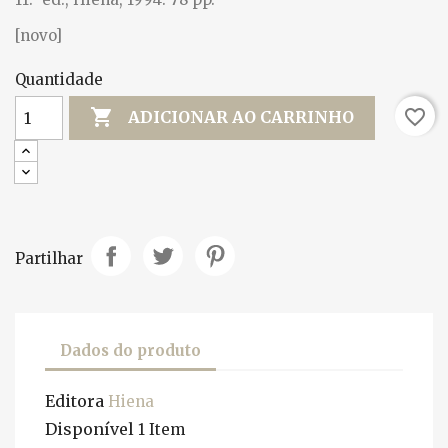
[novo]
Quantidade

favorite_border
ADICIONAR AO CARRINHO
Partilhar
Dados do produto
Editora
Hiena
Disponível
1 Item