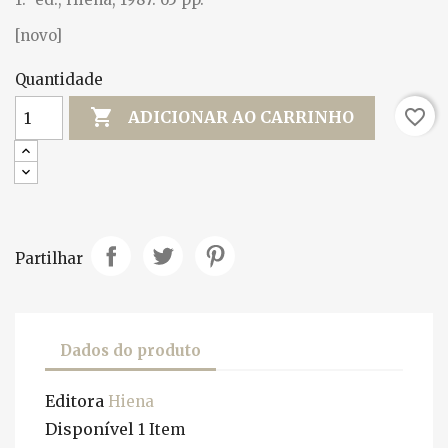
[novo]
Quantidade

favorite_border
ADICIONAR AO CARRINHO
Partilhar
Dados do produto
Editora
Hiena
Disponível
1 Item