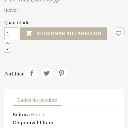
[novo]
Quantidade

favorite_border
ADICIONAR AO CARRINHO
Partilhar
Dados do produto
Editora
Hiena
Disponível
1 Item