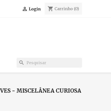
shopping_cart

Carrinho
(0)
Login
search
EVES - MISCELÂNEA CURIOSA