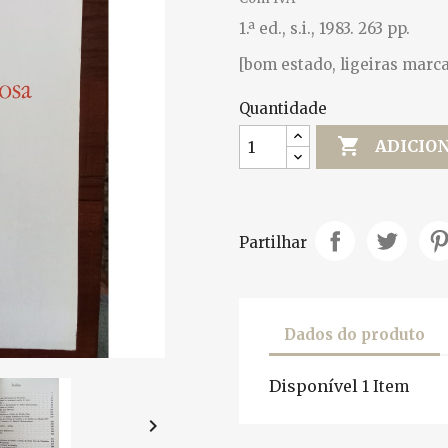
1.ª ed., s.i., 1983. 263 pp.
[bom estado, ligeiras marca
Quantidade

ADICIO
Partilhar
Dados do produto
Disponível
1 Item
