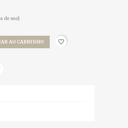
s de uso]
favorite_border
NAR AO CARRINHO