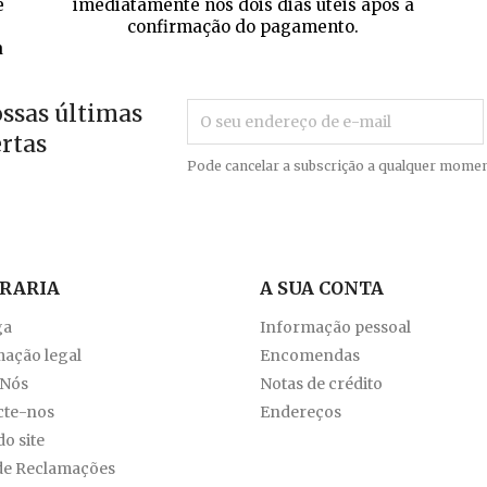
e
imediatamente nos dois dias úteis após a
confirmação do pagamento.
a
ossas últimas
ertas
Pode cancelar a subscrição a qualquer momen
VRARIA
A SUA CONTA
ga
Informação pessoal
ação legal
Encomendas
 Nós
Notas de crédito
cte-nos
Endereços
o site
de Reclamações