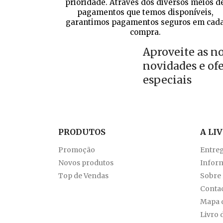
prioridade. Através dos diversos meios d
pagamentos que temos disponíveis,
garantimos pagamentos seguros em cad
compra.
Aproveite as n
novidades e of
especiais
PRODUTOS
A LI
Promoção
Entre
Novos produtos
Inform
Top de Vendas
Sobre
Conta
Mapa d
Livro 