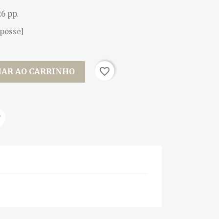
26 pp.
 posse]
favorite_border
NAR AO CARRINHO