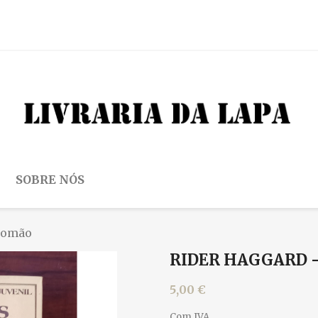
SOBRE NÓS
alomão
RIDER HAGGARD -
5,00 €
Com IVA