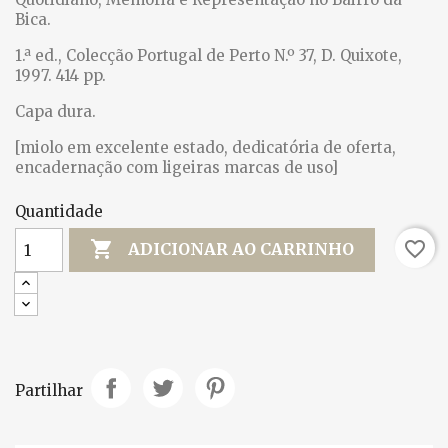
Bica.
1.ª ed., Colecção Portugal de Perto N.º 37, D. Quixote,
1997. 414 pp.
Capa dura.
[miolo em excelente estado, dedicatória de oferta,
encadernação com ligeiras marcas de uso]
Quantidade

favorite_border
ADICIONAR AO CARRINHO
Partilhar