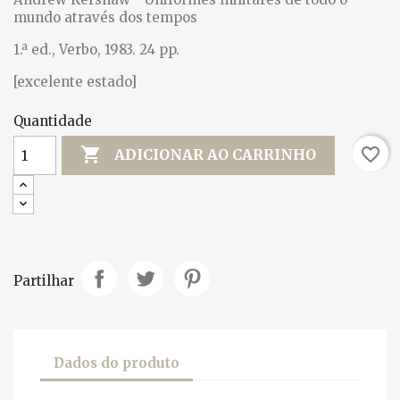
mundo através dos tempos
1.ª ed., Verbo, 1983. 24 pp.
[excelente estado]
Quantidade

favorite_border
ADICIONAR AO CARRINHO
Partilhar
Dados do produto