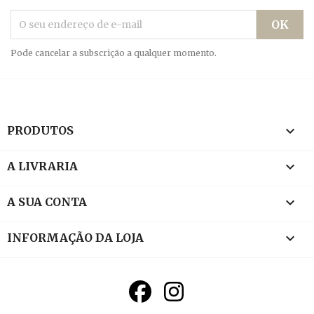
Pode cancelar a subscrição a qualquer momento.

PRODUTOS

A LIVRARIA

A SUA CONTA
keyboard_arrow_down
INFORMAÇÃO DA LOJA