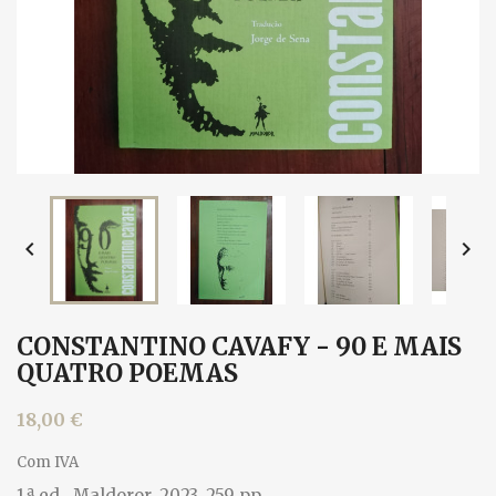


CONSTANTINO CAVAFY - 90 E MAIS
QUATRO POEMAS
18,00 €
Com IVA
1.ª ed., Maldoror, 2023. 259 pp.