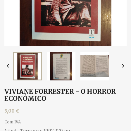


VIVIANE FORRESTER - O HORROR
ECONÓMICO
5,00 €
Com IVA
4.ª ed., Terramar, 1997. 179 pp.