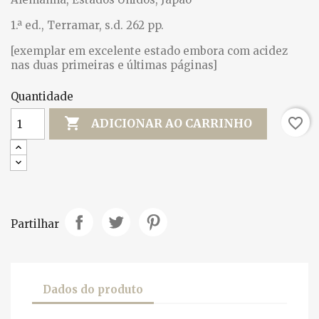
1.ª ed., Terramar, s.d. 262 pp.
[exemplar em excelente estado embora com acidez
nas duas primeiras e últimas páginas]
Quantidade

favorite_border
ADICIONAR AO CARRINHO
Partilhar
Dados do produto