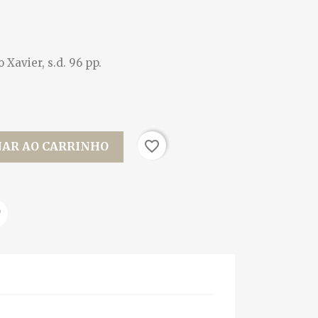
o Xavier, s.d. 96 pp.
favorite_border
NAR AO CARRINHO