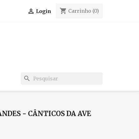
shopping_cart

Carrinho
(0)
Login
search
NDES - CÂNTICOS DA AVE