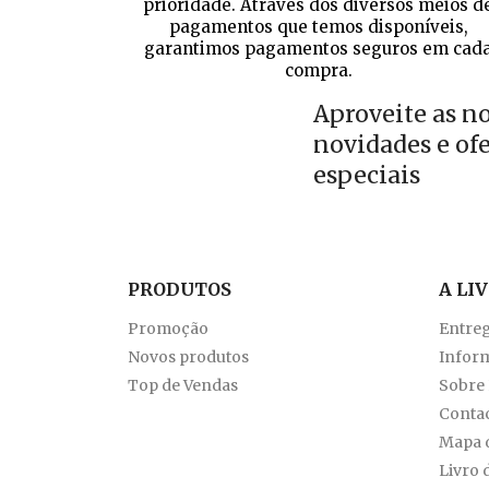
prioridade. Através dos diversos meios d
pagamentos que temos disponíveis,
garantimos pagamentos seguros em cad
compra.
Aproveite as n
novidades e of
especiais
PRODUTOS
A LI
Promoção
Entre
Novos produtos
Inform
Top de Vendas
Sobre
Conta
Mapa d
Livro 