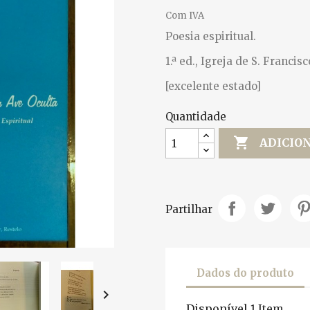
Com IVA
Poesia espiritual.
1.ª ed., Igreja de S. Francisc
[excelente estado]
Quantidade

ADICIO
Partilhar
Dados do produto

Disponível
1 Item