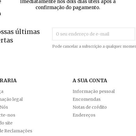
e
imediatamente nos dois dias úteis após a
confirmação do pagamento.
a
ossas últimas
ertas
Pode cancelar a subscrição a qualquer momen
VRARIA
A SUA CONTA
ga
Informação pessoal
ação legal
Encomendas
 Nós
Notas de crédito
cte-nos
Endereços
o site
de Reclamações