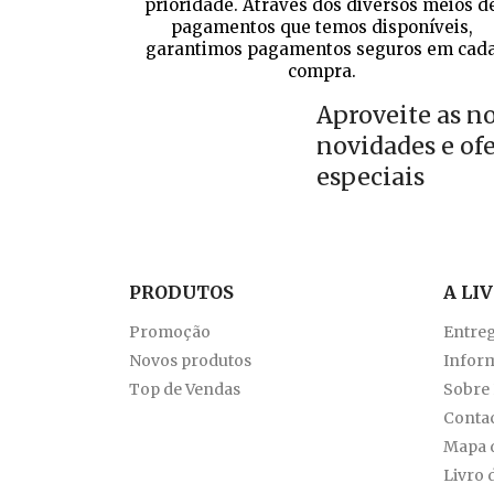
prioridade. Através dos diversos meios d
pagamentos que temos disponíveis,
garantimos pagamentos seguros em cad
compra.
Aproveite as n
novidades e of
especiais
PRODUTOS
A LI
Promoção
Entre
Novos produtos
Inform
Top de Vendas
Sobre
Conta
Mapa d
Livro 