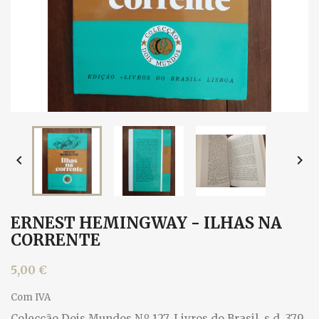


ERNEST HEMINGWAY - ILHAS NA
CORRENTE
5,00 €
Com IVA
Colecção Dois Mundos N.º 127, Livros do Brasil, s.d. 379