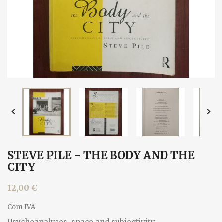


STEVE PILE - THE BODY AND THE
CITY
12,00 €
Com IVA
Psychoanalyses, space and subjectivity.