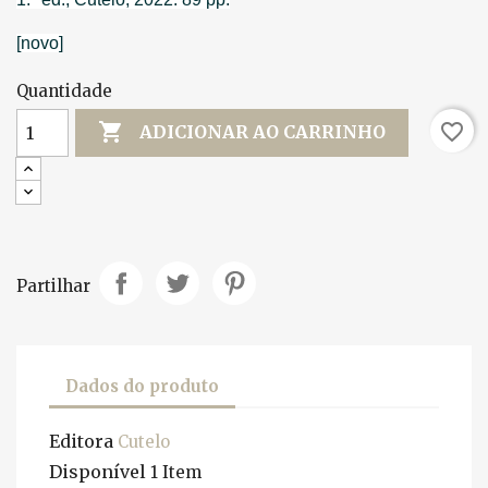
[novo]
Quantidade

favorite_border
ADICIONAR AO CARRINHO
Partilhar
Dados do produto
Editora
Cutelo
Disponível
1 Item