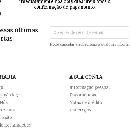
e
imediatamente nos dois dias úteis após a
confirmação do pagamento.
a
ossas últimas
ertas
Pode cancelar a subscrição a qualquer momen
VRARIA
A SUA CONTA
ga
Informação pessoal
ação legal
Encomendas
 Nós
Notas de crédito
cte-nos
Endereços
o site
de Reclamações