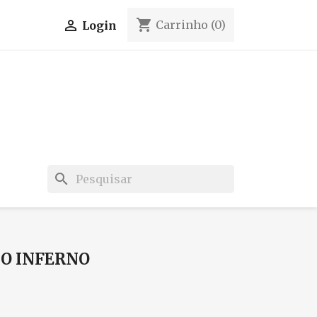
shopping_cart

Carrinho
(0)
Login
search
 O INFERNO