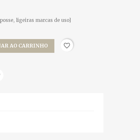
.
posse, ligeiras marcas de uso]
favorite_border
NAR AO CARRINHO