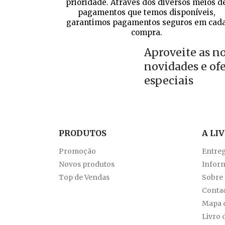
prioridade. Através dos diversos meios d
pagamentos que temos disponíveis,
garantimos pagamentos seguros em cad
compra.
Aproveite as n
novidades e of
especiais
PRODUTOS
A LI
Promoção
Entre
Novos produtos
Inform
Top de Vendas
Sobre
Conta
Mapa d
Livro 