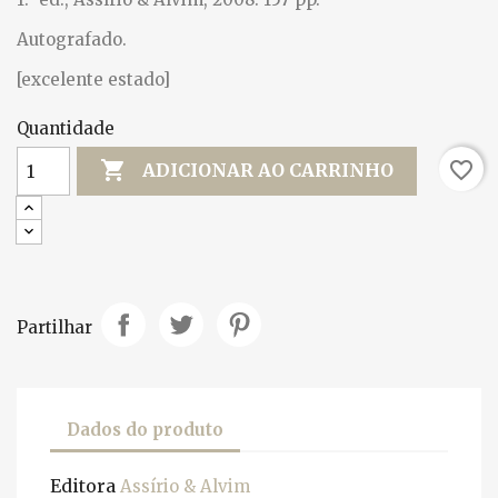
Autografado.
[excelente estado]
Quantidade

favorite_border
ADICIONAR AO CARRINHO
Partilhar
Dados do produto
Editora
Assírio & Alvim