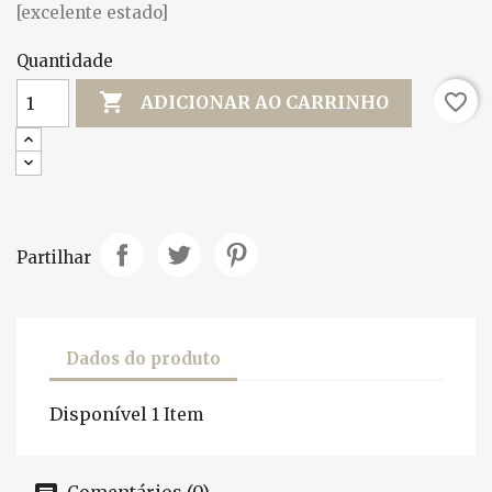
[excelente estado]
Quantidade

favorite_border
ADICIONAR AO CARRINHO
Partilhar
Dados do produto
Disponível
1 Item