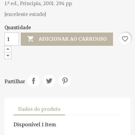
1.ª ed., Principia, 2001. 294 pp.
[excelente estado]
Quantidade

favorite_border
ADICIONAR AO CARRINHO
Partilhar
Dados do produto
Disponível
1 Item