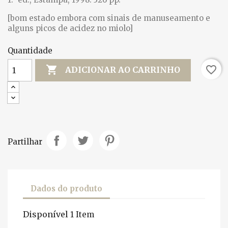
[bom estado embora com sinais de manuseamento e
alguns picos de acidez no miolo]
Quantidade

favorite_border
ADICIONAR AO CARRINHO
Partilhar
Dados do produto
Disponível
1 Item