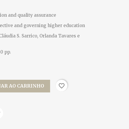
ion and quality assurance
ective and governing higher education
Cláudia S. Sarrico, Orlanda Tavares e
0 pp.
favorite_border
NAR AO CARRINHO