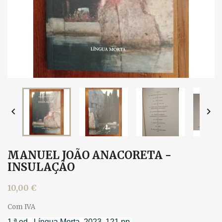


MANUEL JOÃO ANACORETA -
INSULAÇÃO
10,00 €
Com IVA
1.ª ed., Língua Morta, 2023. 121 pp.