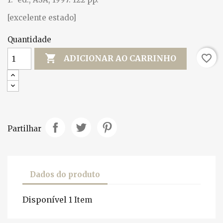
[excelente estado]
Quantidade

favorite_border
ADICIONAR AO CARRINHO
Partilhar
Dados do produto
Disponível
1 Item